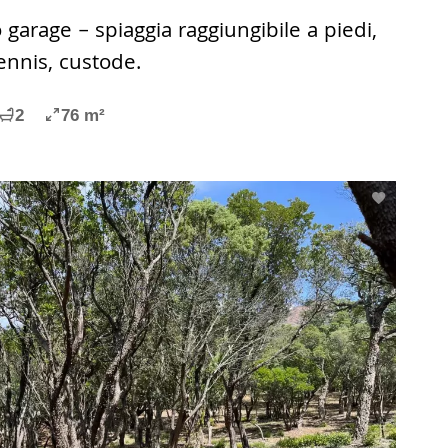
 garage – spiaggia raggiungibile a piedi,
ennis, custode.
2
76 m²