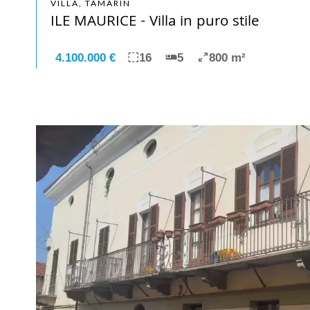
VILLA, TAMARIN
ILE MAURICE - Villa in puro stile
4.100.000 €
16
5
800 m²