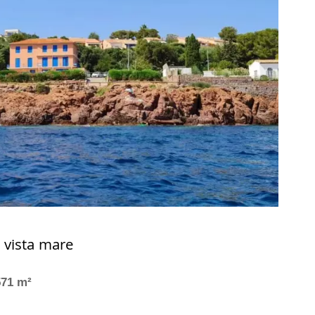
 vista mare
571 m²