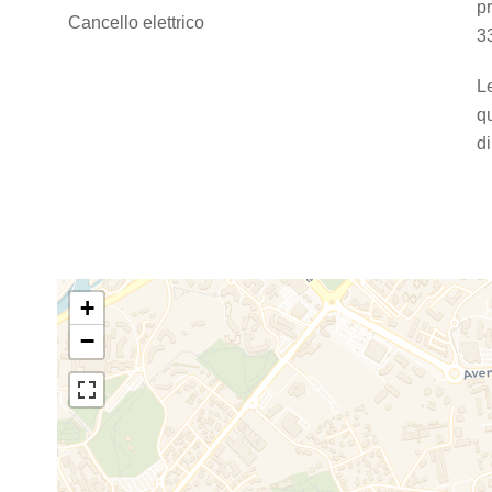
p
Cancello elettrico
3
Le
q
d
+
−