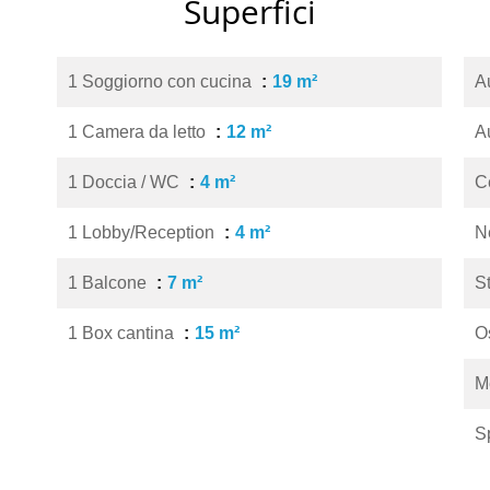
Superfici
1 Soggiorno con cucina
19 m²
A
1 Camera da letto
12 m²
A
1 Doccia / WC
4 m²
C
1 Lobby/Reception
4 m²
N
1 Balcone
7 m²
S
1 Box cantina
15 m²
O
M
S