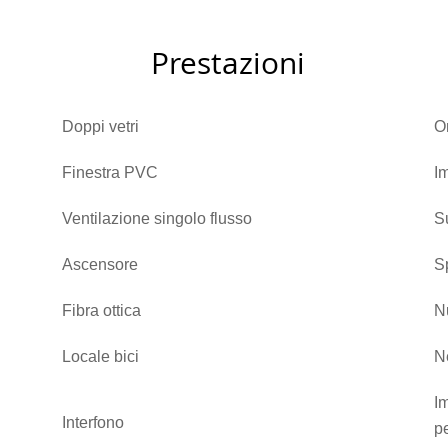
Prestazioni
Doppi vetri
O
Finestra PVC
I
Ventilazione singolo flusso
S
Ascensore
S
Fibra ottica
N
Locale bici
N
I
Interfono
pe