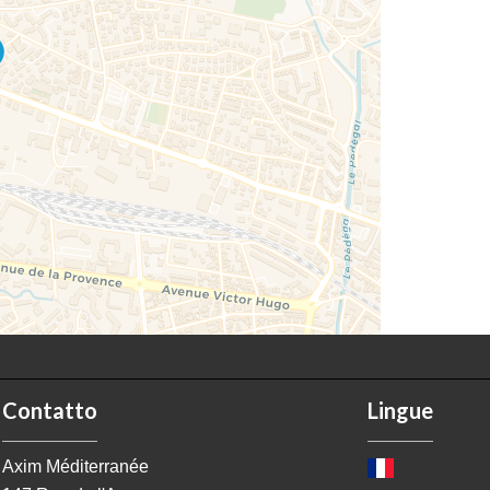
Contatto
Lingue
Axim Méditerranée