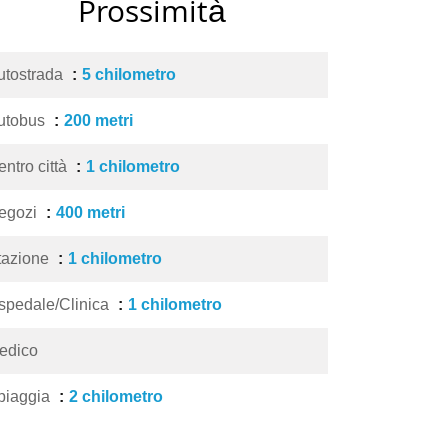
Prossimità
utostrada
5 chilometro
utobus
200 metri
entro città
1 chilometro
egozi
400 metri
tazione
1 chilometro
spedale/Clinica
1 chilometro
edico
piaggia
2 chilometro