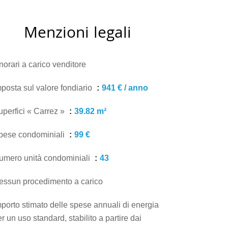
Menzioni legali
norari a carico venditore
mposta sul valore fondiario
941 € / anno
uperfici « Carrez »
39.82 m²
pese condominiali
99 €
umero unità condominiali
43
essun procedimento a carico
mporto stimato delle spese annuali di energia
r un uso standard, stabilito a partire dai