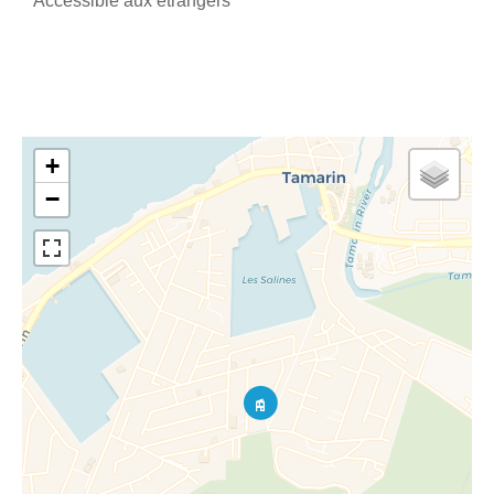
Accessible aux étrangers
+
−